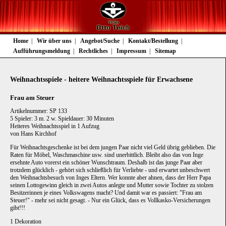
Navigation
Home
Wir über uns
Angebot/Suche
Kontakt/Bestellung
überspringen
Aufführungsmeldung
Rechtliches
Impressum
Sitemap
Weihnachtsspiele - heitere Weihnachtsspiele für Erwachsene
Frau am Steuer
Artikelnummer: SP 133
5 Spieler: 3 m. 2 w. Spieldauer: 30 Minuten
Heiteres Weihnachtsspiel in 1 Aufzug
von Hans Kirchhof
Für Weihnachtsgeschenke ist bei dem jungen Paar nicht viel Geld übrig geblieben. Die
Raten für Möbel, Waschmaschine usw. sind unerbittlich. Bleibt also das von Inge
ersehnte Auto vorerst ein schöner Wunschtraum. Deshalb ist das junge Paar aber
trotzdem glücklich - gehört sich schließlich für Verliebte - und erwartet unbeschwert
den Weihnachtsbesuch von Inges Eltern. Wer konnte aber ahnen, dass der Herr Papa
seinen Lottogewinn gleich in zwei Autos anlegte und Mutter sowie Tochter zu stolzen
Besitzerinnen je eines Volkswagens macht? Und damit war es passiert: "Frau am
Steuer!" - mehr sei nicht gesagt. - Nur ein Glück, dass es Vollkasko-Versicherungen
gibt!!!
1 Dekoration