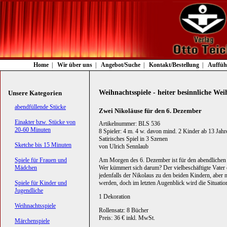
Navigation
Home
Wir über uns
Angebot/Suche
Kontakt/Bestellung
Auffüh
überspringen
Weihnachtsspiele - heiter besinnliche We
Unsere Kategorien
Navigation
abendfüllende Stücke
Zwei Nikoläuse für den 6. Dezember
überspringen
Einakter bzw. Stücke von
Artikelnummer: BLS 536
20-60 Minuten
8 Spieler: 4 m. 4 w. davon mind. 2 Kinder ab 13 Jahr
Satirisches Spiel in 3 Szenen
Sketche bis 15 Minuten
von Ulrich Sennlaub
Spiele für Frauen und
Am Morgen des 6. Dezember ist für den abendlichen 
Mädchen
Wer kümmert sich darum? Der vielbeschäftigte Vater
jedenfalls der Nikolaus zu den beiden Kindern, aber 
Spiele für Kinder und
werden, doch im letzten Augenblick wird die Situation
Jugendliche
1 Dekoration
Weihnachtsspiele
Rollensatz: 8 Bücher
Preis: 36 € inkl. MwSt.
Märchenspiele