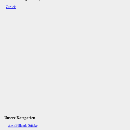
Zurück
Unsere Kategorien
Navigation
abendfüllende Stücke
überspringen