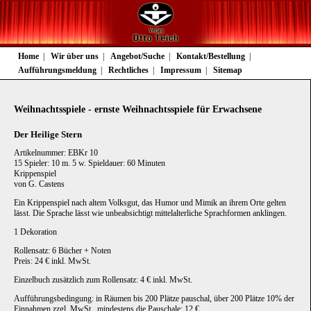
Navigation
Home
Wir über uns
Angebot/Suche
Kontakt/Bestellung
überspringen
Aufführungsmeldung
Rechtliches
Impressum
Sitemap
Weihnachtsspiele - ernste Weihnachtsspiele für Erwachsene
Der Heilige Stern
Artikelnummer: EBKr 10
15 Spieler: 10 m. 5 w. Spieldauer: 60 Minuten
Krippenspiel
von G. Castens
Ein Krippenspiel nach altem Volksgut, das Humor und Mimik an ihrem Orte gelten
lässt. Die Sprache lässt wie unbeabsichtigt mittelalterliche Sprachformen anklingen.
1 Dekoration
Rollensatz: 6 Bücher + Noten
Preis: 24 € inkl. MwSt.
Einzelbuch zusätzlich zum Rollensatz: 4 € inkl. MwSt.
Aufführungsbedingung: in Räumen bis 200 Plätze pauschal, über 200 Plätze 10% der
Einnahmen zzgl. MwSt., mindestens die Pauschale: 12 €