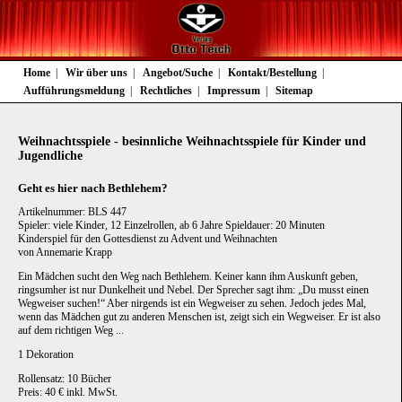
Navigation
Home
Wir über uns
Angebot/Suche
Kontakt/Bestellung
überspringen
Aufführungsmeldung
Rechtliches
Impressum
Sitemap
Weihnachtsspiele - besinnliche Weihnachtsspiele für Kinder und
Jugendliche
Geht es hier nach Bethlehem?
Artikelnummer: BLS 447
Spieler: viele Kinder, 12 Einzelrollen, ab 6 Jahre Spieldauer: 20 Minuten
Kinderspiel für den Gottesdienst zu Advent und Weihnachten
von Annemarie Krapp
Ein Mädchen sucht den Weg nach Bethlehem. Keiner kann ihm Auskunft geben,
ringsumher ist nur Dunkelheit und Nebel. Der Sprecher sagt ihm: „Du musst einen
Wegweiser suchen!“ Aber nirgends ist ein Wegweiser zu sehen. Jedoch jedes Mal,
wenn das Mädchen gut zu anderen Menschen ist, zeigt sich ein Wegweiser. Er ist also
auf dem richtigen Weg ...
1 Dekoration
Rollensatz: 10 Bücher
Preis: 40 € inkl. MwSt.