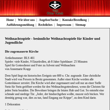
Navigation
Home
Wir über uns
Angebot/Suche
Kontakt/Bestellung
überspringen
Aufführungsmeldung
Rechtliches
Impressum
Sitemap
Weihnachtsspiele - besinnliche Weihnachtsspiele für Kinder und
Jugendliche
Die zugemauerte Kirche
Artikelnummer: BLS 461
Spieler: viele Kinder, 9 Einzelrollen, ab 8 Jahre Spieldauer: 25 Minuten
Spiel für Gottesdienst und Feier zu Advent und Weihnachten
von Annemarie Krapp
Dem Spiel liegt ein historisches Ereignis um 600 n. Chr. zugrunde. Eine christliche
Stadt wird von Persern in Besitz genommen. Außer einer Kirche werden alle
Gotteshäuser zerstört. Die Kirche wird aber zugemauert und soll nur an einer Stelle
Stein für Stein geöffnet werden für den Weihnachtsgottesdienst, wenn die Christen für
jeden Stein bezahlen. Die Bewohner bringen ihr letztes Hab und Gut. So entsteht eine
schmale und niedrige Tür. „Jeder, der hindurchgehen wollte, musste sich bücken. Wer
demütig genug war, dies zu tun, fand Eingang zur Krippe“, zu dem Kind darin.
1 Dekoration