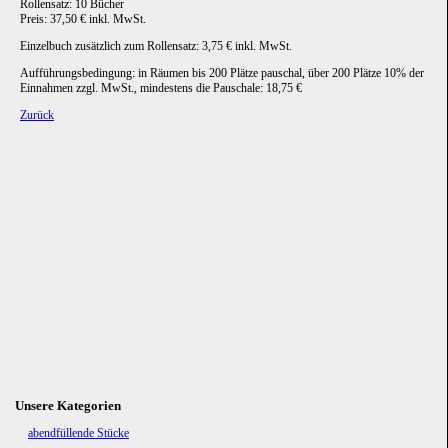
Rollensatz: 10 Bücher
Preis: 37,50 € inkl. MwSt.
Einzelbuch zusätzlich zum Rollensatz: 3,75 € inkl. MwSt.
Aufführungsbedingung: in Räumen bis 200 Plätze pauschal, über 200 Plätze 10% der
Einnahmen zzgl. MwSt., mindestens die Pauschale: 18,75 €
Zurück
Unsere Kategorien
Navigation
abendfüllende Stücke
überspringen