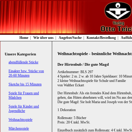
Navigation
Home
Wir über uns
Angebot/Suche
Kontakt/Bestellung
Auffüh
überspringen
Weihnachtsspiele - besinnliche Weihnacht
Unsere Kategorien
Navigation
abendfüllende Stücke
Der Hirtenbub / Die gute Magd
überspringen
Einakter bzw. Stücke von
Artikelnummer: BLS 297
20-60 Minuten
4 Spieler: 2 m. 2 w. ab 10 Jahre Spieldauer: 10 Minu
2 kleine Weihnachtsspiele für Schule und Familie
Sketche bis 15 Minuten
von Walther Eckart
Spiele für Frauen und
Der Hirtenbub: Als ein fremdes Kind dem Hirtenbub,
Mädchen
gehen, das Hüten abnehmen will, wird im Nu aus dem v
Die gute Magd: Sie holt Maria und Joseph von der Str
Spiele für Kinder und
1 Dekoration
Jugendliche
Rollensatz: 5 Bücher
Weihnachtsspiele
Preis: 20 € inkl. MwSt.
Märchenspiele
Einzelbuch zusätzlich zum Rollensatz: 4 € inkl. MwSt