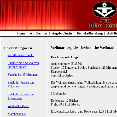
Navigation
Home
Wir über uns
Angebot/Suche
Kontakt/Bestellung
Auffüh
überspringen
Weihnachtsspiele - besinnliche Weihnacht
Unsere Kategorien
Navigation
abendfüllende Stücke
Der fragende Engel
überspringen
Einakter bzw. Stücke von
Artikelnummer: BLS 501
20-60 Minuten
Spieler: 15 Kinder ab 8 Jahre Spieldauer: 20 Minuten
Krippenspiel
Sketche bis 15 Minuten
von Heinz Gerlach
Spiele für Frauen und
Die Weihnachtsgeschichte (Volkszählung, Herbergss
Mädchen
gespielt und von vier Engeln verkündet, erzählt, befr
1 Dekoration
Spiele für Kinder und
Jugendliche
Rollensatz: 12 Bücher
Preis: 39 € inkl. MwSt.
Weihnachtsspiele
Einzelbuch zusätzlich zum Rollensatz: 3,25 € inkl. M
Märchenspiele