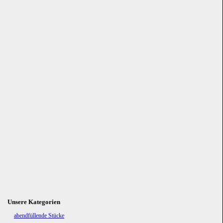
Unsere Kategorien
Navigation
abendfüllende Stücke
überspringen