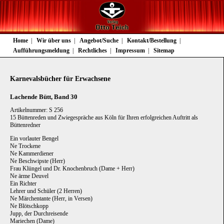
Navigation
Home
Wir über uns
Angebot/Suche
Kontakt/Bestellung
überspringen
Aufführungsmeldung
Rechtliches
Impressum
Sitemap
Karnevalsbücher für Erwachsene
Lachende Bütt, Band 30
Artikelnummer: S 256
15 Büttenreden und Zwiegespräche aus Köln für Ihren erfolgreichen Auftritt als
Büttenredner
Ein vorlauter Bengel
Ne Trockene
Ne Kammerdiener
Ne Beschwipste (Herr)
Frau Klüngel und Dr. Knochenbruch (Dame + Herr)
Ne ärme Deuvel
Ein Richter
Lehrer und Schüler (2 Herren)
Ne Märchentante (Herr, in Versen)
Ne Blötschkopp
Jupp, der Durchreisende
Mariechen (Dame)