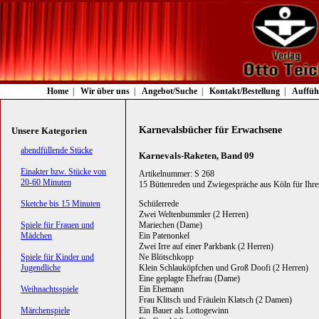
Navigation
Home
Wir über uns
Angebot/Suche
Kontakt/Bestellung
Auffüh
überspringen
Karnevalsbücher für Erwachsene
Unsere Kategorien
Navigation
abendfüllende Stücke
Karnevals-Raketen, Band 09
überspringen
Einakter bzw. Stücke von
Artikelnummer: S 268
20-60 Minuten
15 Büttenreden und Zwiegespräche aus Köln für Ihren 
Sketche bis 15 Minuten
Schülerrede
Zwei Weltenbummler (2 Herren)
Spiele für Frauen und
Mariechen (Dame)
Mädchen
Ein Patenonkel
Zwei Irre auf einer Parkbank (2 Herren)
Spiele für Kinder und
Ne Blötschkopp
Jugendliche
Klein Schlauköpfchen und Groß Doofi (2 Herren)
Eine geplagte Ehefrau (Dame)
Weihnachtsspiele
Ein Ehemann
Frau Klitsch und Fräulein Klatsch (2 Damen)
Märchenspiele
Ein Bauer als Lottogewinn