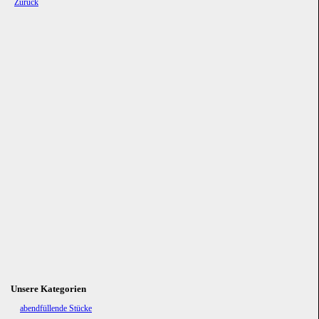
Zurück
Unsere Kategorien
Navigation
abendfüllende Stücke
überspringen