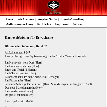
Navigation
Home
Wir über uns
Angebot/Suche
Kontakt/Bestellung
überspringen
Aufführungsmeldung
Rechtliches
Impressum
Sitemap
Karnevalsbücher für Erwachsene
Büttenreden in Versen, Band 07
Artikelnummer: S 247
TV-erprobte, gereimte Spitzenvorträge in der Art des Mainzer Karnevals
Ein Karnevalist vom Dorf (Herr)
Ein Computer-Lehrling (Herr)
Engel und Teufel (2 Herren)
Ein höherer Beamter (Herr)
Es braucht halt alles seine Zeit (weibl. Teenager)
Ein Pilzsammler (Herr)
Gold und Silber gibt’s zwar noch (Herr. Zum Mitsingen für den ganzen Saal)
Das neue Scheidungsrecht (Herr)
Eine Werbedame (Dame)
Da guckst du blöd (Herr)
Preis: 8,40 € inkl. MwSt.