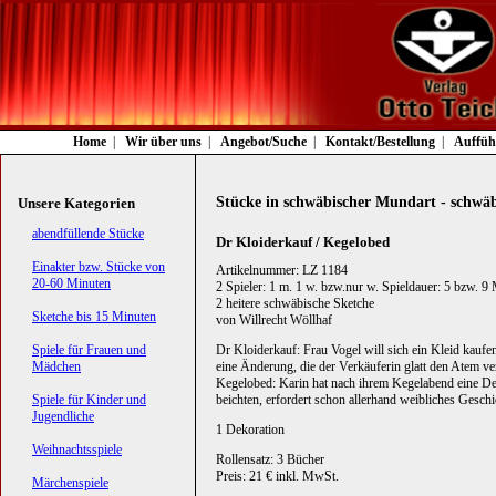
Navigation
Home
Wir über uns
Angebot/Suche
Kontakt/Bestellung
Auffüh
überspringen
Stücke in schwäbischer Mundart - schwäb
Unsere Kategorien
Navigation
abendfüllende Stücke
Dr Kloiderkauf / Kegelobed
überspringen
Einakter bzw. Stücke von
Artikelnummer: LZ 1184
20-60 Minuten
2 Spieler: 1 m. 1 w. bzw.nur w. Spieldauer: 5 bzw. 9
2 heitere schwäbische Sketche
Sketche bis 15 Minuten
von Willrecht Wöllhaf
Spiele für Frauen und
Dr Kloiderkauf: Frau Vogel will sich ein Kleid kaufen
Mädchen
eine Änderung, die der Verkäuferin glatt den Atem ve
Kegelobed: Karin hat nach ihrem Kegelabend eine D
Spiele für Kinder und
beichten, erfordert schon allerhand weibliches Geschi
Jugendliche
1 Dekoration
Weihnachtsspiele
Rollensatz: 3 Bücher
Preis: 21 € inkl. MwSt.
Märchenspiele