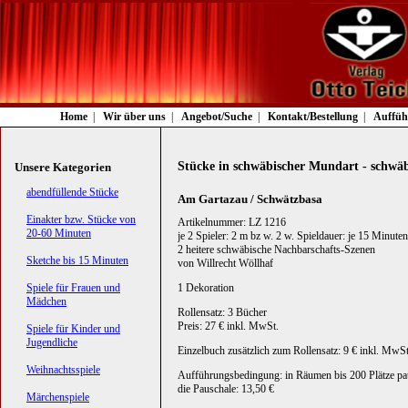
Navigation
Home
Wir über uns
Angebot/Suche
Kontakt/Bestellung
Auffüh
überspringen
Stücke in schwäbischer Mundart - schwäb
Unsere Kategorien
Navigation
abendfüllende Stücke
Am Gartazau / Schwätzbasa
überspringen
Einakter bzw. Stücke von
Artikelnummer: LZ 1216
20-60 Minuten
je 2 Spieler: 2 m bz w. 2 w. Spieldauer: je 15 Minuten
2 heitere schwäbische Nachbarschafts-Szenen
Sketche bis 15 Minuten
von Willrecht Wöllhaf
Spiele für Frauen und
1 Dekoration
Mädchen
Rollensatz: 3 Bücher
Preis: 27 € inkl. MwSt.
Spiele für Kinder und
Jugendliche
Einzelbuch zusätzlich zum Rollensatz: 9 € inkl. MwSt
Weihnachtsspiele
Aufführungsbedingung: in Räumen bis 200 Plätze pa
die Pauschale: 13,50 €
Märchenspiele