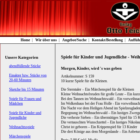
Navigation
Home
Wir über uns
Angebot/Suche
Kontakt/Bestellung
Auffüh
überspringen
Spiele für Kinder und Jugendliche - Weih
Unsere Kategorien
Navigation
abendfüllende Stücke
Morgen, Kinder, wird 's was geben
überspringen
Einakter bzw. Stücke von
Artikelnummer: S 159
20-60 Minuten
10 kurze Spiele für die Kleinen.
Sketche bis 15 Minuten
Die Sterntaler – Ein Märchenspiel für die Kleinen
Kleine Weihnachtsfreuden für große Leute – Ein kurz
Spiele für Frauen und
Bei den Tannen im Weihnachtswald – Ein vorweihnach
Mädchen
Im Wolkenhaus bei der Frau Holle - Ein vorweihnacht
Die Nacht vor dem Heiligen Abend im Spielzeugladen 
Spiele für Kinder und
Begegnung im Weihnachtswald – Ein lustiges Zwerge
Jugendliche
Die verhexte Sieben – Ein übermütiges Spiel für 15 
Die vertauschten Wunschzettel – Ein lustiges Nikolau
Weihnachtsspiele
Christ ist geboren – Ein Krippenspiel für 13 Kinder
Die drei Könige aus dem Morgenlande – Ein Anbetun
Märchenspiele