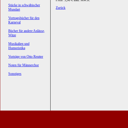
Preis: 5,90 € inkl. MwSt.
Stücke in schwäbischer
Zurück
Mundart
Vortragsbücher für den
Karneval
Bücher für andere Anlässe,
Witze
Musikalien und
Humoristika
Vorträge von Otto Reutter
Noten für Männerchor
Sonstiges