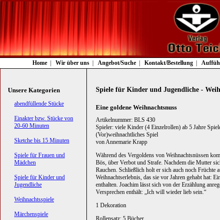
Navigation
Home
Wir über uns
Angebot/Suche
Kontakt/Bestellung
Auffüh
überspringen
Spiele für Kinder und Jugendliche - Weih
Unsere Kategorien
Navigation
abendfüllende Stücke
Eine goldene Weihnachtsnuss
überspringen
Einakter bzw. Stücke von
Artikelnummer: BLS 430
20-60 Minuten
Spieler: viele Kinder (4 Einzelrollen) ab 5 Jahre Spi
(Vor)weihnachtliches Spiel
Sketche bis 15 Minuten
von Annemarie Krapp
Spiele für Frauen und
Während des Vergoldens von Weihnachtsnüssen komm
Mädchen
Bös, über Verbot und Strafe. Nachdem die Mutter sich
Rauchen. Schließlich holt er sich auch noch Früchte
Spiele für Kinder und
Weihnachtserlebnis, das sie vor Jahren gehabt hat: 
Jugendliche
enthalten. Joachim lässt sich von der Erzählung anreg
Versprechen enthält: „Ich will wieder lieb sein.“
Weihnachtsspiele
1 Dekoration
Märchenspiele
Rollensatz: 5 Bücher