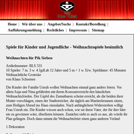
Navigation
Home
Wir über uns
Angebot/Suche
Kontakt/Bestellung
überspringen
Aufführungsmeldung
Rechtliches
Impressum
Sitemap
Spiele für Kinder und Jugendliche - Weihnachtsspiele besinnlich
Weihnachten für Pik Sieben
Artikelnummer: BLS 531
10 Spieler: 7 m. 3 w. 4 Jgdl.ab 12 Jahre und 5 m.+ 1 w. Erw. Spieldauer: 45 Minuten
Weihnachtliche Groteske
von Klaus Schoenen
Die Kinder der Familie Unruh wollen Weihnachten einmal ganz anders feiern. Vor
allem Anja und Nina gefährden mit ihrem Konsumverzicht den häuslichen
Weihnachtsfrieden. Der Gipfel des Zumutbaren scheint erreicht, als die beiden ihrer
Mutter vorschlagen, einen der Stadtstreicher, die täglich am Martinsbrunnen sitzen,
zum Heiligen Abend ins Haus einzuladen. Nach anfänglichem Widerstreben willigt
Frau Unruh ein. Die Kinder wissen auch schon, wie sie ihren Vater, der für ihre Idee
nie zu gewinnen wäre, überlisten können. Zunächst sieht es auch so aus, als würde ihr
Plan gelingen. Doch dann nimmt die Weihnachtsfeier einen ganz anderen Verlauf.
1 Dekoration