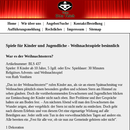
Navigation
Home
Wir über uns
Angebot/Suche
Kontakt/Bestellung
überspringen
Aufführungsmeldung
Rechtliches
Impressum
Sitemap
Spiele für Kinder und Jugendliche - Weihnachtsspiele besinnlich
War es der Weihnachtsstern?
Artikelnummer: BLS 437
Spieler: 8 Kinder ab 10 Jahre, 5 Jgdl. oder Erw. Spieldauer: 30 Minuten
Religiöses Advents- und Weihnachtsspiel
von Ruth Vonthien
„Das ist der Weihnachtsstern!“ rufen Kinder aus, als sie an einem Spätnachmittag vor
Weihnachten plötzlich einen besonders großen und schönen Stern am Himmel zu
sehen glauben. Doch die vorüberkommenden Erwachsenen und Jugendlichen blicken
zur Enttäuschung der Kinder nicht nach oben. Ihre Probleme und ihre Gespräche
halten sie am Boden fest. – Am nächsten Abend will man den Erwachsenen das
Wunder zeigen, aber vergeblich: der Stern ist nicht mehr zu entdecken. Doch geht
nach diesem Erlebnis und von diesem Ort eine eigenartige Wirkung auf alle
Beteiligten aus: Jeder stellt sein Tun in den vorweihnachtlichen Tagen auf andere ein.
Alle bereiten ein „Fest für alle vor, ob sie nun zur Gemeinde gehören oder nicht“.
1 Dekoration