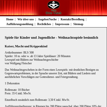
Navigation
Home
Wir über uns
Angebot/Suche
Kontakt/Bestellung
überspringen
Aufführungsmeldung
Rechtliches
Impressum
Sitemap
Spiele für Kinder und Jugendliche - Weihnachtsspiele besinnlich
Kaiser, Macht und Krippenkind
Artikelnummer: BLS 508
Spieler: 10 m. oder w. ab 13 Jahre Spieldauer: 20 Minuten
Lesespiel mit Bildern zur Weihnachtsgeschichte
von Wolfgang Fleischer
Das Weihnachtsgeschehen in der Form eines Lesespiels: mit deutlichen Bezügen zu
Gegenwartsproblemen, in der Sprache unserer Zeit, mit Bildern und Liedern und
ausführlichen Vorschlägen zur Gottesdienst- und Feiergestaltung.
1 Dekoration
Rollensatz: 10 Bücher
Preis: 35 € inkl. MwSt.
Einzelbuch zusätzlich zum Rollensatz: 3,50 € inkl. MwSt.
Aufführungsbedingung: in Räumen bis 200 Plätze pauschal, über 200 Plätze 10% der