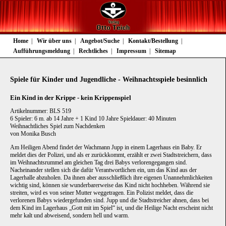
Navigation
Home
Wir über uns
Angebot/Suche
Kontakt/Bestellung
überspringen
Aufführungsmeldung
Rechtliches
Impressum
Sitemap
Spiele für Kinder und Jugendliche - Weihnachtsspiele besinnlich
Ein Kind in der Krippe - kein Krippenspiel
Artikelnummer: BLS 519
6 Spieler: 6 m. ab 14 Jahre + 1 Kind 10 Jahre Spieldauer: 40 Minuten
Weihnachtliches Spiel zum Nachdenken
von Monika Busch
Am Heiligen Abend findet der Wachmann Jupp in einem Lagerhaus ein Baby. Er
meldet dies der Polizei, und als er zurückkommt, erzählt er zwei Stadtstreichern, dass
im Weihnachtsrummel am gleichen Tag drei Babys verlorengegangen sind.
Nacheinander stellen sich die dafür Verantwortlichen ein, um das Kind aus der
Lagerhalle abzuholen. Da ihnen aber ausschließlich ihre eigenen Unannehmlichkeiten
wichtig sind, können sie wunderbarerweise das Kind nicht hochheben. Während sie
streiten, wird es von seiner Mutter weggetragen. Ein Polizist meldet, dass die
verlorenen Babys wiedergefunden sind. Jupp und die Stadtstreicher ahnen, dass bei
dem Kind im Lagerhaus „Gott mit im Spiel“ ist, und die Heilige Nacht erscheint nicht
mehr kalt und abweisend, sondern hell und warm.