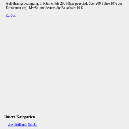
Aufführungsbedingung: in Räumen bis 200 Plätze pauschal, über 200 Plätze 10% der
Einnahmen zzgl. MwSt., mindestens die Pauschale: 10 €
Zurück
Unsere Kategorien
Navigation
abendfüllende Stücke
überspringen