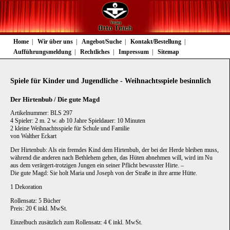
Navigation
Home
Wir über uns
Angebot/Suche
Kontakt/Bestellung
überspringen
Aufführungsmeldung
Rechtliches
Impressum
Sitemap
Spiele für Kinder und Jugendliche - Weihnachtsspiele besinnlich
Der Hirtenbub / Die gute Magd
Artikelnummer: BLS 297
4 Spieler: 2 m. 2 w. ab 10 Jahre Spieldauer: 10 Minuten
2 kleine Weihnachtsspiele für Schule und Familie
von Walther Eckart
Der Hirtenbub: Als ein fremdes Kind dem Hirtenbub, der bei der Herde bleiben muss,
während die anderen nach Bethlehem gehen, das Hüten abnehmen will, wird im Nu
aus dem verärgert-trotzigen Jungen ein seiner Pflicht bewusster Hirte. –
Die gute Magd: Sie holt Maria und Joseph von der Straße in ihre arme Hütte.
1 Dekoration
Rollensatz: 5 Bücher
Preis: 20 € inkl. MwSt.
Einzelbuch zusätzlich zum Rollensatz: 4 € inkl. MwSt.