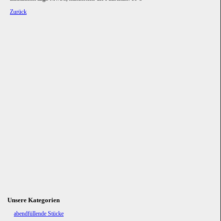
Zurück
Unsere Kategorien
Navigation
abendfüllende Stücke
überspringen