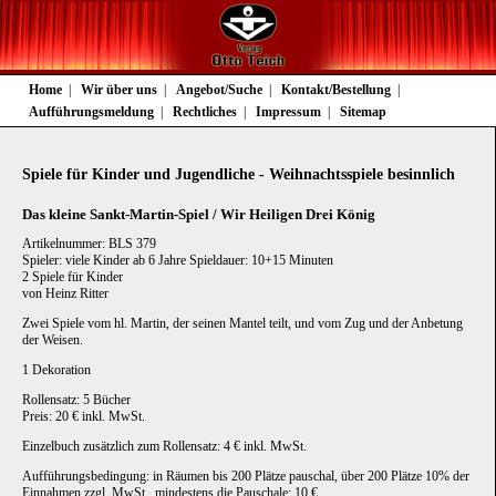
Navigation
Home
Wir über uns
Angebot/Suche
Kontakt/Bestellung
überspringen
Aufführungsmeldung
Rechtliches
Impressum
Sitemap
Spiele für Kinder und Jugendliche - Weihnachtsspiele besinnlich
Das kleine Sankt-Martin-Spiel / Wir Heiligen Drei König
Artikelnummer: BLS 379
Spieler: viele Kinder ab 6 Jahre Spieldauer: 10+15 Minuten
2 Spiele für Kinder
von Heinz Ritter
Zwei Spiele vom hl. Martin, der seinen Mantel teilt, und vom Zug und der Anbetung
der Weisen.
1 Dekoration
Rollensatz: 5 Bücher
Preis: 20 € inkl. MwSt.
Einzelbuch zusätzlich zum Rollensatz: 4 € inkl. MwSt.
Aufführungsbedingung: in Räumen bis 200 Plätze pauschal, über 200 Plätze 10% der
Einnahmen zzgl. MwSt., mindestens die Pauschale: 10 €