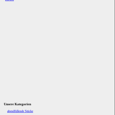
Unsere Kategorien
Navigation
abendfüllende Stücke
überspringen