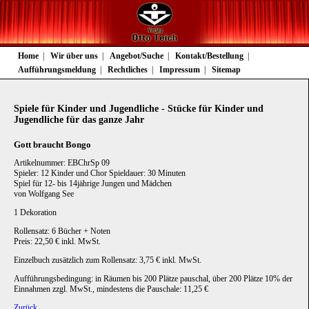
Navigation
Home
Wir über uns
Angebot/Suche
Kontakt/Bestellung
überspringen
Aufführungsmeldung
Rechtliches
Impressum
Sitemap
Spiele für Kinder und Jugendliche - Stücke für Kinder und
Jugendliche für das ganze Jahr
Gott braucht Bongo
Artikelnummer: EBChrSp 09
Spieler: 12 Kinder und Chor Spieldauer: 30 Minuten
Spiel für 12- bis 14jährige Jungen und Mädchen
von Wolfgang See
1 Dekoration
Rollensatz: 6 Bücher + Noten
Preis: 22,50 € inkl. MwSt.
Einzelbuch zusätzlich zum Rollensatz: 3,75 € inkl. MwSt.
Aufführungsbedingung: in Räumen bis 200 Plätze pauschal, über 200 Plätze 10% der
Einnahmen zzgl. MwSt., mindestens die Pauschale: 11,25 €
Zurück