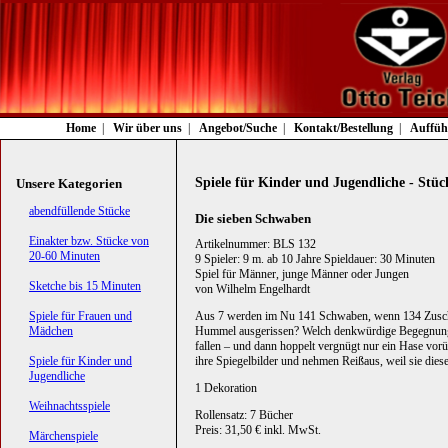
Navigation
Home
Wir über uns
Angebot/Suche
Kontakt/Bestellung
Auffüh
überspringen
Spiele für Kinder und Jugendliche - Stüc
Unsere Kategorien
Navigation
abendfüllende Stücke
Die sieben Schwaben
überspringen
Einakter bzw. Stücke von
Artikelnummer: BLS 132
20-60 Minuten
9 Spieler: 9 m. ab 10 Jahre Spieldauer: 30 Minuten
Spiel für Männer, junge Männer oder Jungen
Sketche bis 15 Minuten
von Wilhelm Engelhardt
Spiele für Frauen und
Aus 7 werden im Nu 141 Schwaben, wenn 134 Zuschau
Mädchen
Hummel ausgerissen? Welch denkwürdige Begegnung mi
fallen – und dann hoppelt vergnügt nur ein Hase v
Spiele für Kinder und
ihre Spiegelbilder und nehmen Reißaus, weil sie dies
Jugendliche
1 Dekoration
Weihnachtsspiele
Rollensatz: 7 Bücher
Preis: 31,50 € inkl. MwSt.
Märchenspiele