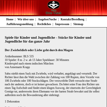
Navigation
Home
Wir über uns
Angebot/Suche
Kontakt/Bestellung
überspringen
Aufführungsmeldung
Rechtliches
Impressum
Sitemap
Spiele für Kinder und Jugendliche - Stücke für Kinder und
Jugendliche für das ganze Jahr
Der Zwiebeldieb oder Liebe geht durch den Magen
Artikelnummer: BLS 535
10 Spieler: 8 m. 2 w. ab 13 Jahre Spieldauer: 30 Minuten
Kinderspiel nach einem indischen Märchen
von Annemarie Krapp
Sabu stiehlt einen Sack mit Zwiebeln, wird verhaftet, angeklagt und verurteilt. Der
Richter lässt ihm die Wahl zwischen der Zahlung von 100 Rupien, dem Verzehr von
100 Zwiebeln oder 100 Stockschlägen. Der verzweifelte Dieb versucht eine Strafe
nach der anderen, doch er ist keiner gewachsen. Da bittet seine Frau den Richter um
einen Tag Aufschub und findet einen klugen Ausweg, der einerseits der Gerechtigkeit
Genüge tut, andererseits ihren Ehemann vor der harten Strafe bewahrt und ihr selbst
außerdem noch die Bewunderung aller einbringt.
1 Dekoration