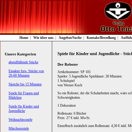
Navigation
Home
Wir über uns
Angebot/Suche
Kontakt/Bestellung
Auffüh
überspringen
Spiele für Kinder und Jugendliche - Stüc
Unsere Kategorien
Navigation
abendfüllende Stücke
Der Roboter
überspringen
Einakter bzw. Stücke von
Artikelnummer: SP 101
20-60 Minuten
Spieler: 5 Jugendliche Spieldauer: 20 Minuten
1 Schulspiel
Sketche bis 15 Minuten
von Werner Kuch
Spiele für Frauen und
So ein Roboter, der die Schularbeiten macht, wäre sch
Mädchen
Schwierigkeiten.
1 Dekoration
Spiele für Kinder und
Jugendliche
Rollensatz: 6 Bücher
Preis: 27 € inkl. MwSt.
Weihnachtsspiele
Einzelbuch zusätzlich zum Rollensatz: 4,50 € inkl. M
Märchenspiele