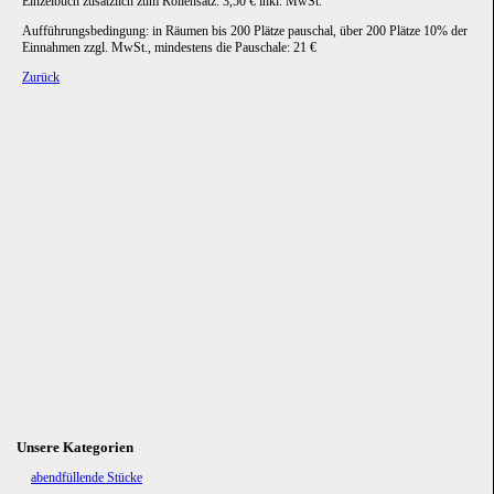
Einzelbuch zusätzlich zum Rollensatz: 3,50 € inkl. MwSt.
Aufführungsbedingung: in Räumen bis 200 Plätze pauschal, über 200 Plätze 10% der
Einnahmen zzgl. MwSt., mindestens die Pauschale: 21 €
Zurück
Unsere Kategorien
Navigation
abendfüllende Stücke
überspringen