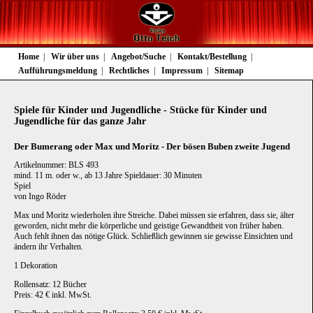
Navigation
Home
Wir über uns
Angebot/Suche
Kontakt/Bestellung
überspringen
Aufführungsmeldung
Rechtliches
Impressum
Sitemap
Spiele für Kinder und Jugendliche - Stücke für Kinder und
Jugendliche für das ganze Jahr
Der Bumerang oder Max und Moritz - Der bösen Buben zweite Jugend
Artikelnummer: BLS 493
mind. 11 m. oder w., ab 13 Jahre Spieldauer: 30 Minuten
Spiel
von Ingo Röder
Max und Moritz wiederholen ihre Streiche. Dabei müssen sie erfahren, dass sie, älter
geworden, nicht mehr die körperliche und geistige Gewandtheit von früher haben.
Auch fehlt ihnen das nötige Glück. Schließlich gewinnen sie gewisse Einsichten und
ändern ihr Verhalten.
1 Dekoration
Rollensatz: 12 Bücher
Preis: 42 € inkl. MwSt.