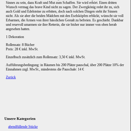
Sinnes zu sein, dazu Kraft und Mut zum Schaffen. Sie wird erhört. Einen dritten
Wunsch vermag das brave Kind nicht zu sagen. Der Zwergkönig redet ihr zu, sich
auch Gold und Edelsteine zu erbitten, doch nach solchen Dingen steht ihr Sinnen
nicht. Als sie aber die beiden Mädchen mit den Eselsköpfen erblickt, wünscht sie voll
Erbarmen, die Armen von ihrer hässlichen Gestalt zu befreien. Es geschieht. Dankbar
und reuevoll umarmen sie ihre Retterin, die sie bisher nur immer von oben herab
angesehen hatten.
1 Dekoration
Rollensatz: 8 Bücher
Preis: 28 € inkl. MwSt.
Einzelbuch zusätzlich zum Rollensatz: 3,50 € inkl. MwSt.
Aufführungsbedingung: in Räumen bis 200 Plätze pauschal, über 200 Plätze 10% der
Einnahmen zzgl. MwSt., mindestens die Pauschale: 14 €
Zurück
Unsere Kategorien
Navigation
abendfüllende Stücke
überspringen