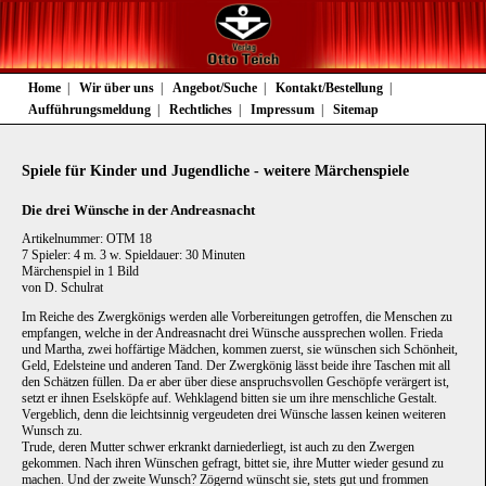
Navigation
Home
Wir über uns
Angebot/Suche
Kontakt/Bestellung
überspringen
Aufführungsmeldung
Rechtliches
Impressum
Sitemap
Spiele für Kinder und Jugendliche - weitere Märchenspiele
Die drei Wünsche in der Andreasnacht
Artikelnummer: OTM 18
7 Spieler: 4 m. 3 w. Spieldauer: 30 Minuten
Märchenspiel in 1 Bild
von D. Schulrat
Im Reiche des Zwergkönigs werden alle Vorbereitungen getroffen, die Menschen zu
empfangen, welche in der Andreasnacht drei Wünsche aussprechen wollen. Frieda
und Martha, zwei hoffärtige Mädchen, kommen zuerst, sie wünschen sich Schönheit,
Geld, Edelsteine und anderen Tand. Der Zwergkönig lässt beide ihre Taschen mit all
den Schätzen füllen. Da er aber über diese anspruchsvollen Geschöpfe verärgert ist,
setzt er ihnen Eselsköpfe auf. Wehklagend bitten sie um ihre menschliche Gestalt.
Vergeblich, denn die leichtsinnig vergeudeten drei Wünsche lassen keinen weiteren
Wunsch zu.
Trude, deren Mutter schwer erkrankt darniederliegt, ist auch zu den Zwergen
gekommen. Nach ihren Wünschen gefragt, bittet sie, ihre Mutter wieder gesund zu
machen. Und der zweite Wunsch? Zögernd wünscht sie, stets gut und frommen