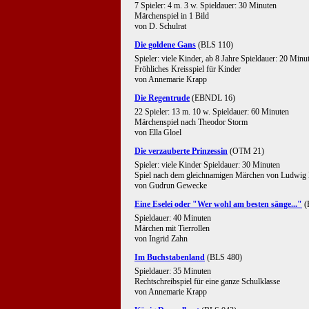
7 Spieler: 4 m. 3 w. Spieldauer: 30 Minuten
Märchenspiel in 1 Bild
von D. Schulrat
Die goldene Gans
(BLS 110)
Spieler: viele Kinder, ab 8 Jahre Spieldauer: 20 Minu
Fröhliches Kreisspiel für Kinder
von Annemarie Krapp
Die Regentrude
(EBNDL 16)
22 Spieler: 13 m. 10 w. Spieldauer: 60 Minuten
Märchenspiel nach Theodor Storm
von Ella Gloel
Die verzauberte Prinzessin
(OTM 21)
Spieler: viele Kinder Spieldauer: 30 Minuten
Spiel nach dem gleichnamigen Märchen von Ludwig 
von Gudrun Gewecke
Eine Eselei oder "Wer wohl am besten sänge..."
(
Spieldauer: 40 Minuten
Märchen mit Tierrollen
von Ingrid Zahn
Im Buchstabenland
(BLS 480)
Spieldauer: 35 Minuten
Rechtschreibspiel für eine ganze Schulklasse
von Annemarie Krapp