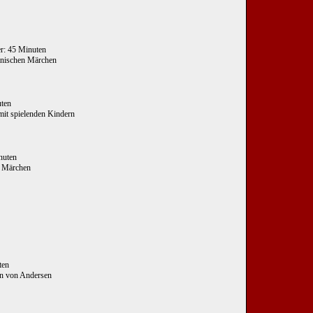
er: 45 Minuten
dänischen Märchen
uten
it spielenden Kindern
inuten
s Märchen
ten
en von Andersen