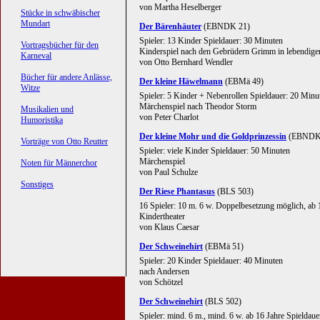
von Martha Heselberger
Stücke in schwäbischer
Mundart
Der Bärenhäuter
(EBNDK 21)
Spieler: 13 Kinder Spieldauer: 30 Minuten
Vortragsbücher für den
Kinderspiel nach den Gebrüdern Grimm in lebendige
Karneval
von Otto Bernhard Wendler
Bücher für andere Anlässe,
Der kleine Häwelmann
(EBMä 49)
Witze
Spieler: 5 Kinder + Nebenrollen Spieldauer: 20 Minu
Märchenspiel nach Theodor Storm
Musikalien und
von Peter Charlot
Humoristika
Der kleine Mohr und die Goldprinzessin
(EBNDK
Vorträge von Otto Reutter
Spieler: viele Kinder Spieldauer: 50 Minuten
Märchenspiel
Noten für Männerchor
von Paul Schulze
Sonstiges
Der Riese Phantasus
(BLS 503)
16 Spieler: 10 m. 6 w. Doppelbesetzung möglich, ab 
Kindertheater
von Klaus Caesar
Der Schweinehirt
(EBMä 51)
Spieler: 20 Kinder Spieldauer: 40 Minuten
nach Andersen
von Schötzel
Der Schweinehirt
(BLS 502)
Spieler: mind. 6 m., mind. 6 w. ab 16 Jahre Spieldau