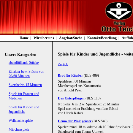
Navigation
Home
Wir über uns
Angebot/Suche
Kontakt/Bestellung
Auffüh
überspringen
Spiele für Kinder und Jugendliche - weit
Unsere Kategorien
Navigation
abendfüllende Stücke
Zurück
überspringen
Einakter bzw. Stücke von
Brot für Räuber
(BLS 489)
20-60 Minuten
Spieldauer: 60 Minuten
Sketche bis 15 Minuten
Märchenspiel aus Konsumaria
von Arnold Peter
Spiele für Frauen und
Das Osterpflügen
(BLS 118)
Mädchen
8 Spieler: 6 m. 2 w. Spieldauer: 25 Minuten
Spiele für Kinder und
Spiel nach einer Erzählung von Leo Tolstoi
Jugendliche
von Ulrich Kabitz
Weihnachtsspiele
Demo der Waldgeister
(BLS 540)
Spieler: mind. 18 m. oder w. ab 10 Jahre Spieldauer:
Märchenspiele
Schulsspiel zum Thema Umwelt