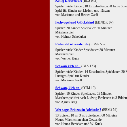
König Drosselbart
(BLS 043)
Spieler: viele Kinder, 18 Einzelrollen, ab 8 Jahre Spi
Spiel für Kinder mit Liedern und Tänzen
von Marianne und Heiner Garff
Pechvogel und Glückskind
(EBNDK 07)
Spieler: 20 Kinder Spieldauer: 30 Minuten
Märchenspiel
von Helmut Schedukat
Rübezahl ist wieder da
(EBMä 55)
Spieler: viele Kinder Spieldauer: 30 Minuten
Märchenspiel
von Werner Kuck
Schwan kleb an !
(BLS 173)
Spieler: viele Kinder, 14 Einzelrollen Spieldauer: 20
Lustiges Spiel für Kinder
von Marianne Garff
Schwan, kleb an!
(OTM 19)
Spieler: 10 Kinder Spieldauer: 55 Minuten
Märchenspiel frei nach Ludwig Bechstein in 3 Bildern
von Agnes Berg
Wer sagts Prinzessin Adelinde ?
(EBMä 54)
13 Spieler: 10 m. 3 w. Spieldauer: 60 Minuten
Neues Märchen im alten Gewande
von Hanna Benicken und W. Kuck