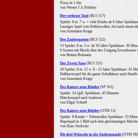
Posse in 1 Akt
von Werner J.A.Holzhey
Der verhexte Topf
(BLS 517)
Spieler: 8 m. 7 w. + viele Kinder ab 6 Jahre Spieldau
Launiges Spiel vom Helfenwollen, frei nach einem 
von Annemarie Krapp
Der Zaubergarten
(BLS 522)
13 Spieler: 8 m. 5 w. ab 10 Jahre Spieldauer: 30 Min
9 Szenen mit Musik über den Umgang Erwachsener m
von Bettina Brümann
Der Zwerg Nase
(BLS 521)
20 Spieler: 8 m. 12 w. 8 - 12 Jahre Spieldauer: 45 M
Halbkreisspiel für die ganze Schulklasse nach Hauff
von Annemarie Krapp
Des Kaisers neue Kleider
(SP 161)
Spieler: 14 Jgdl. Spieldauer: 45 Minuten
Märchenspiel nach Andersen
von Edgar Schnell
Des Kaisers neue Kleider
(OTM 13)
Spieler: 8 Kinder + Nebenrollen Spieldauer: 25 Minu
Rüpelspiel in 1 Bild nach dem gleichnamigen Märch
von Hans Strelocke
Die drei Wünsche in der Andreasnacht
(OTM 18)