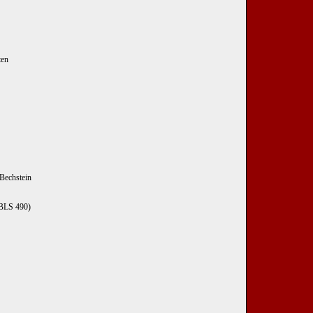
ten
Bechstein
BLS 490)