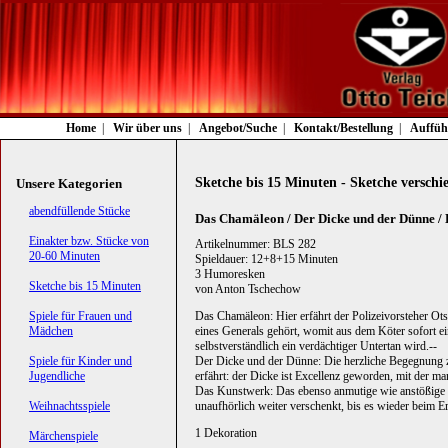
Navigation
Home
Wir über uns
Angebot/Suche
Kontakt/Bestellung
Auffüh
überspringen
Sketche bis 15 Minuten - Sketche versch
Unsere Kategorien
Navigation
abendfüllende Stücke
Das Chamäleon / Der Dicke und der Dünne /
überspringen
Einakter bzw. Stücke von
Artikelnummer: BLS 282
20-60 Minuten
Spieldauer: 12+8+15 Minuten
3 Humoresken
Sketche bis 15 Minuten
von Anton Tschechow
Spiele für Frauen und
Das Chamäleon: Hier erfährt der Polizeivorsteher Ot
Mädchen
eines Generals gehört, womit aus dem Köter sofort 
selbstverständlich ein verdächtiger Untertan wird.--
Spiele für Kinder und
Der Dicke und der Dünne: Die herzliche Begegnung zw
Jugendliche
erfährt: der Dicke ist Excellenz geworden, mit der ma
Das Kunstwerk: Das ebenso anmutige wie anstößige
Weihnachtsspiele
unaufhörlich weiter verschenkt, bis es wieder beim Ers
1 Dekoration
Märchenspiele