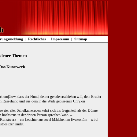
rungsmeldung
Rechtliches
Impressum
Sitemap
iedener Themen
 Das Kunstwerk
schumjälow, dass der Hund, den er gerade erschießen will, dem Bruder
ein Rassehund und aus dem in die Wade gebissenen Chrykin
eier alter Schulkameraden kehrt sich ins Gegenteil, als der Dünne
n höchstens in der dritten Person sprechen kann. –
 Kunstwerk – ein Leuchter aus zwei Mädchen im Evakostüm – wird
tbesitzer landet.