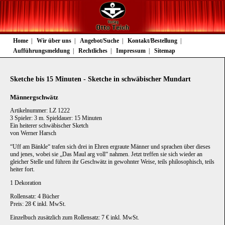
Navigation
Home
Wir über uns
Angebot/Suche
Kontakt/Bestellung
überspringen
Aufführungsmeldung
Rechtliches
Impressum
Sitemap
Sketche bis 15 Minuten - Sketche in schwäbischer Mundart
Männergschwätz
Artikelnummer: LZ 1222
3 Spieler: 3 m. Spieldauer: 15 Minuten
Ein heiterer schwäbischer Sketch
von Werner Harsch
“Uff am Bänkle“ trafen sich drei in Ehren ergraute Männer und sprachen über dieses
und jenes, wobei sie „Das Maul arg voll“ nahmen. Jetzt treffen sie sich wieder an
gleicher Stelle und führen ihr Geschwätz in gewohnter Weise, teils philosophisch, teils
heiter fort.
1 Dekoration
Rollensatz: 4 Bücher
Preis: 28 € inkl. MwSt.
Einzelbuch zusätzlich zum Rollensatz: 7 € inkl. MwSt.