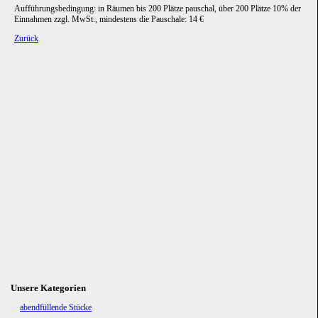
Aufführungsbedingung: in Räumen bis 200 Plätze pauschal, über 200 Plätze 10% der
Einnahmen zzgl. MwSt., mindestens die Pauschale: 14 €
Zurück
Unsere Kategorien
Navigation
abendfüllende Stücke
überspringen