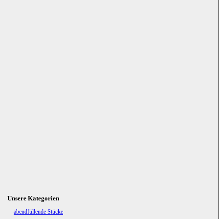
Unsere Kategorien
Navigation
abendfüllende Stücke
überspringen