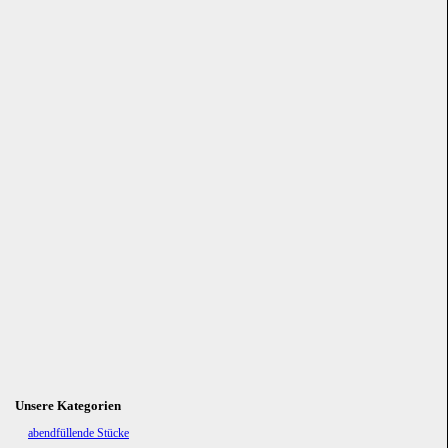
Unsere Kategorien
Navigation
abendfüllende Stücke
überspringen