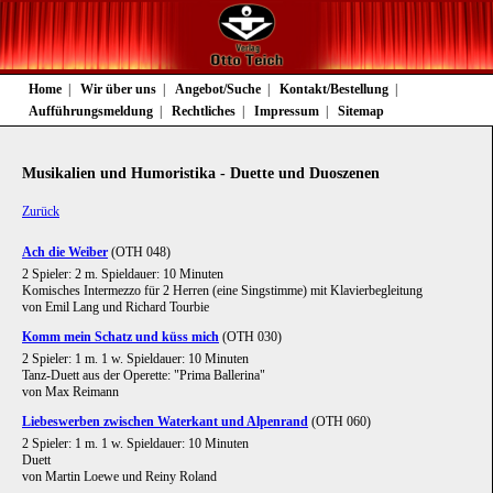
Navigation
Home
Wir über uns
Angebot/Suche
Kontakt/Bestellung
überspringen
Aufführungsmeldung
Rechtliches
Impressum
Sitemap
Musikalien und Humoristika - Duette und Duoszenen
Zurück
Ach die Weiber
(OTH 048)
2 Spieler: 2 m. Spieldauer: 10 Minuten
Komisches Intermezzo für 2 Herren (eine Singstimme) mit Klavierbegleitung
von Emil Lang und Richard Tourbie
Komm mein Schatz und küss mich
(OTH 030)
2 Spieler: 1 m. 1 w. Spieldauer: 10 Minuten
Tanz-Duett aus der Operette: "Prima Ballerina"
von Max Reimann
Liebeswerben zwischen Waterkant und Alpenrand
(OTH 060)
2 Spieler: 1 m. 1 w. Spieldauer: 10 Minuten
Duett
von Martin Loewe und Reiny Roland