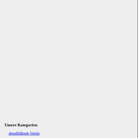
Unsere Kategorien
Navigation
abendfüllende Stücke
überspringen