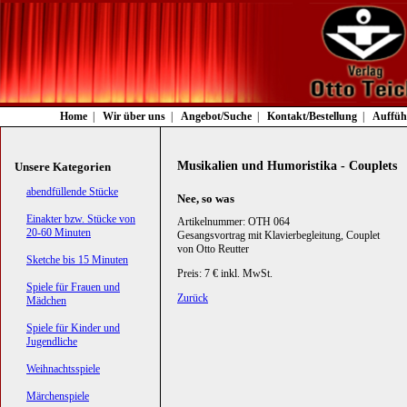
Navigation
Home
Wir über uns
Angebot/Suche
Kontakt/Bestellung
Auffüh
überspringen
Musikalien und Humoristika - Couplets
Unsere Kategorien
Navigation
abendfüllende Stücke
Nee, so was
überspringen
Einakter bzw. Stücke von
Artikelnummer: OTH 064
20-60 Minuten
Gesangsvortrag mit Klavierbegleitung, Couplet
von Otto Reutter
Sketche bis 15 Minuten
Preis: 7 € inkl. MwSt.
Spiele für Frauen und
Zurück
Mädchen
Spiele für Kinder und
Jugendliche
Weihnachtsspiele
Märchenspiele