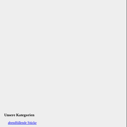
Unsere Kategorien
Navigation
abendfüllende Stücke
überspringen