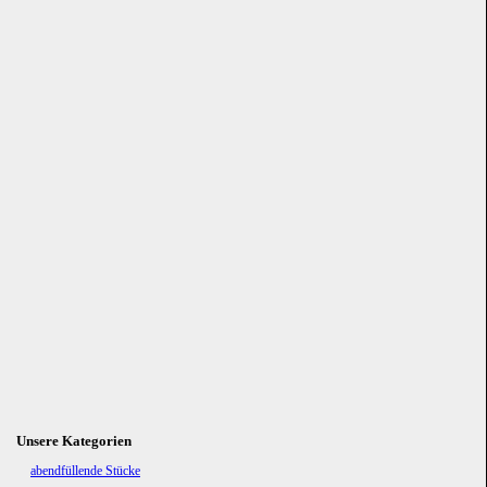
Unsere Kategorien
Navigation
abendfüllende Stücke
überspringen