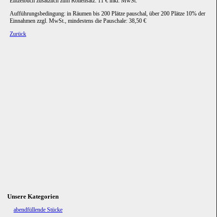
Einzelbuch zusätzlich zum Rollensatz: 11 € inkl. MwSt.
Aufführungsbedingung: in Räumen bis 200 Plätze pauschal, über 200 Plätze 10% der
Einnahmen zzgl. MwSt., mindestens die Pauschale: 38,50 €
Zurück
Unsere Kategorien
Navigation
abendfüllende Stücke
überspringen