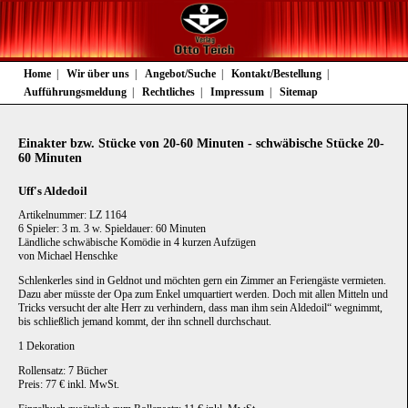
Navigation
Home
Wir über uns
Angebot/Suche
Kontakt/Bestellung
überspringen
Aufführungsmeldung
Rechtliches
Impressum
Sitemap
Einakter bzw. Stücke von 20-60 Minuten - schwäbische Stücke 20-
60 Minuten
Uff's Aldedoil
Artikelnummer: LZ 1164
6 Spieler: 3 m. 3 w. Spieldauer: 60 Minuten
Ländliche schwäbische Komödie in 4 kurzen Aufzügen
von Michael Henschke
Schlenkerles sind in Geldnot und möchten gern ein Zimmer an Feriengäste vermieten.
Dazu aber müsste der Opa zum Enkel umquartiert werden. Doch mit allen Mitteln und
Tricks versucht der alte Herr zu verhindern, dass man ihm sein Aldedoil“ wegnimmt,
bis schließlich jemand kommt, der ihn schnell durchschaut.
1 Dekoration
Rollensatz: 7 Bücher
Preis: 77 € inkl. MwSt.