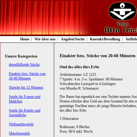
Navigation
Home
Wir über uns
Angebot/Suche
Kontakt/Bestellung
Auffüh
überspringen
Einakter bzw. Stücke von 20-60 Minuten 
Unsere Kategorien
Navigation
abendfüllende Stücke
Ond des älles fürs Erbe
überspringen
Einakter bzw. Stücke von
Artikelnummer: LZ 1225
20-60 Minuten
7 Spieler: 4 m. 3 w. Spieldauer: 60 Minuten
Schwäbisches Lustspiel in 4 Aufzügen
Sketche bis 15 Minuten
von Monika R. Schumayer
Spiele für Frauen und
Der Bauer hat eigentlich nur eine Tochter namens An
Mädchen
Donna schickte aber Geld aus dem Ausland für den m
gutmütige Nachbar muss als junge Bäuerin herhalten, 
Spiele für Kinder und
des älles fürs Erbe.
Jugendliche
1 Dekoration
Weihnachtsspiele
Rollensatz: 8 Bücher
Preis: 80 € inkl. MwSt.
Märchenspiele