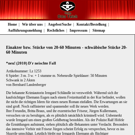
Navigation
Home
Wir über uns
Angebot/Suche
Kontakt/Bestellung
überspringen
Aufführungsmeldung
Rechtliches
Impressum
Sitemap
Einakter bzw. Stücke von 20-60 Minuten - schwäbische Stücke 20-
60 Minuten
*neu! (2010) D'r neischte Fall
Artikelnummer: Lz 1253
6 Spieler: 3 m. 3 w. + 1 stumme m. Nebenrolle Spieldauer: 50 Minuten
Schwank in 2 Akten
von Bernhard Landenberger
Die bekannte Krimiautorin Irmgard Schländle ist verzweifelt. Während sich ihr
kaufsüchtiger Ehemann Eugen nach einem Freizeitunfall in der Kur befindet, wollen
ihr nicht die richtigen Ideen für einen neuen Roman einfallen. Die Erwartungen an sie
sind groß. Noch raffinierter und spannender soll ihr neues Werk werden.
Ihre Freundin, Britta Braus, und ihr exzentrischer Friseur, Jürgen Kullermann,
versuchen sie zu beruhigen, als es plötzlich tatsächlich kriminell wird. Unbemerkt
wurde Irmgard um einen großen Geldbetrag bestohlen. Als der Polizist Ralf Höfele
die Ermittlungen aufnimmt, stehen plötzlich alle Bekannten unter Verdacht. Besonders
das intensive Verhör mit Friseur Jürgen scheint Erfolg zu versprechen, bevor es ins
Skurrile umschlägt. Letztlich bleibt nur Irmgards Ehemann als flüchtiger