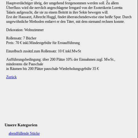
Hauptverdächtiger übrig, der umgehend festgenommen werden soll. Zu allem
Überfluss wird die nervlich angeschlagene Irmgard von der Esoterikerin Loretta
Talaris aufgesucht, die sie zu einem Beitritt in ihre Sekte bewegen will.
Erst der Hausarzt, Albrecht Huggl, findet überraschenderweise eine heiße Spur. Durch
ungewöhnliche Methoden entlarvt er den Täter, mit dem niemand rechnen konnte.
Dekoration: Wohnzimmer
Rollensatz: 7 Bücher
Preis: 70 € inkl.Mindestgebühr für Erstaufführung
Einzelbuch zusätzl.zum Rollensatz: 10 € inkl.MwSt
Aufführungsbedingung: über 200 Plätze 10% der Einnahmen zzgl. MwSt.,
mindestens die Pauschale
in Räumen bis 200 Plätze pauschale Wiederholungsgebühr 35 €
Zurück
Unsere Kategorien
Navigation
abendfüllende Stücke
überspringen