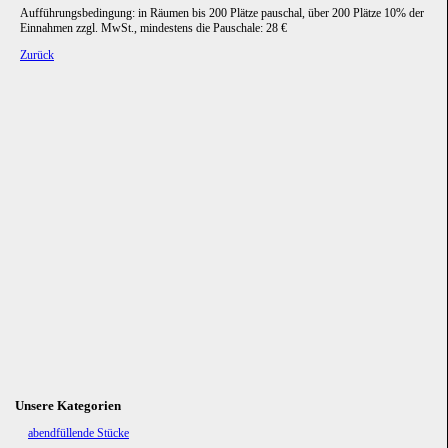
Aufführungsbedingung: in Räumen bis 200 Plätze pauschal, über 200 Plätze 10% der
Einnahmen zzgl. MwSt., mindestens die Pauschale: 28 €
Zurück
Unsere Kategorien
Navigation
abendfüllende Stücke
überspringen