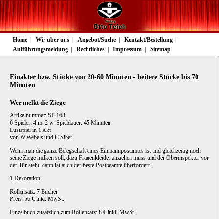
Navigation
Home
Wir über uns
Angebot/Suche
Kontakt/Bestellung
überspringen
Aufführungsmeldung
Rechtliches
Impressum
Sitemap
Einakter bzw. Stücke von 20-60 Minuten - heitere Stücke bis 70
Minuten
Wer melkt die Ziege
Artikelnummer: SP 168
6 Spieler: 4 m. 2 w. Spieldauer: 45 Minuten
Lustspiel in 1 Akt
von W.Webels und C.Siber
Wenn man die ganze Belegschaft eines Einmannpostamtes ist und gleichzeitig noch
seine Ziege melken soll, dazu Frauenkleider anziehen muss und der Oberinspektor vor
der Tür steht, dann ist auch der beste Postbeamte überfordert.
1 Dekoration
Rollensatz: 7 Bücher
Preis: 56 € inkl. MwSt.
Einzelbuch zusätzlich zum Rollensatz: 8 € inkl. MwSt.