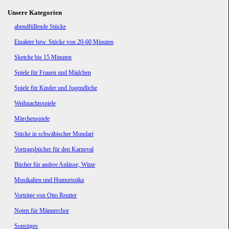
Unsere Kategorien
Navigation
abendfüllende Stücke
überspringen
Einakter bzw. Stücke von 20-60 Minuten
Sketche bis 15 Minuten
Spiele für Frauen und Mädchen
Spiele für Kinder und Jugendliche
Weihnachtsspiele
Märchenspiele
Stücke in schwäbischer Mundart
Vortragsbücher für den Karneval
Bücher für andere Anlässe, Witze
Musikalien und Humoristika
Vorträge von Otto Reutter
Noten für Männerchor
Sonstiges