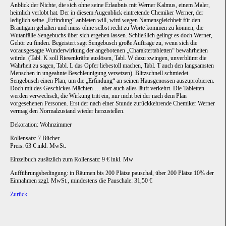
Anblick der Nichte, die sich ohne seine Erlaubnis mit Werner Kalmus, einem Maler,
heimlich verlobt hat. Der in diesem Augenblick eintretende Chemiker Werner, der
lediglich seine „Erfindung“ anbieten will, wird wegen Namensgleichheit für den
Bräutigam gehalten und muss ohne selbst recht zu Worte kommen zu können, die
Wutanfälle Sengebuchs über sich ergehen lassen. Schließlich gelingt es doch Werner,
Gehör zu finden. Begeistert sagt Sengebusch große Aufträge zu, wenn sich die
vorausgesagte Wunderwirkung der angebotenen „Charaktertabletten“ bewahrheiten
würde. (Tabl. K soll Riesenkräfte auslösen, Tabl. W dazu zwingen, unverblümt die
Wahrheit zu sagen, Tabl. L das Opfer liebestoll machen, Tabl. T auch den langsamsten
Menschen in ungeahnte Beschleunigung versetzen). Blitzschnell schmiedet
Sengebusch einen Plan, um die „Erfindung“ an seinen Hausgenossen auszuprobieren.
Doch mit des Geschickes Mächten … aber auch alles läuft verkehrt. Die Tabletten
werden verwechselt, die Wirkung tritt ein, nur nicht bei der nach dem Plan
vorgesehenen Personen. Erst der nach einer Stunde zurückkehrende Chemiker Werner
vermag den Normalzustand wieder herzustellen.
Dekoration: Wohnzimmer
Rollensatz: 7 Bücher
Preis: 63 € inkl. MwSt.
Einzelbuch zusätzlich zum Rollensatz: 9 € inkl. Mw
Aufführungsbedingung: in Räumen bis 200 Plätze pauschal, über 200 Plätze 10% der
Einnahmen zzgl. MwSt., mindestens die Pauschale: 31,50 €
Zurück