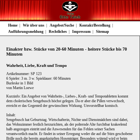
Navigation
Home
Wir über uns
Angebot/Suche
Kontakt/Bestellung
überspringen
Aufführungsmeldung
Rechtliches
Impressum
Sitemap
Einakter bzw. Stücke von 20-60 Minuten - heitere Stücke bis 70
Minuten
Wahrheit, Liebe, Kraft und Tempo
Artikelnummer: SP 123
6 Spieler: 3 m. 3 w. Spieldauer: 60 Minuten
Burleske in 1 Bild
von Martin Loewe
Kurzinfo: Ein Angebot von Wahrheits-, Liebes-, Kraft- und Tempotabletten kommt
dem cholerischen Sengebusch höchst gelegen. Da er aber die Pillen verwechselt,
erreicht er das Gegenteil der gewünschten Wirkung. Unvorstellbar komisch.
Inhalt:
Sengebusch hat Geburtstag. Wirtschafterin, Nichte und Dienstmädchen sind dabei,
das Wohnzimmer festlich herzurichten, als der polternde Alte furchtbar krakeelend
halb angezogen eintritt und die Anwesenden für das Fehlen seiner Sachen
verantwortlich macht. Er findet in seiner Erregung weder die auf die Stirn geschobene
Brille noch die bereits angeknöpften Hosenträger. Besonders wütend wird er beim