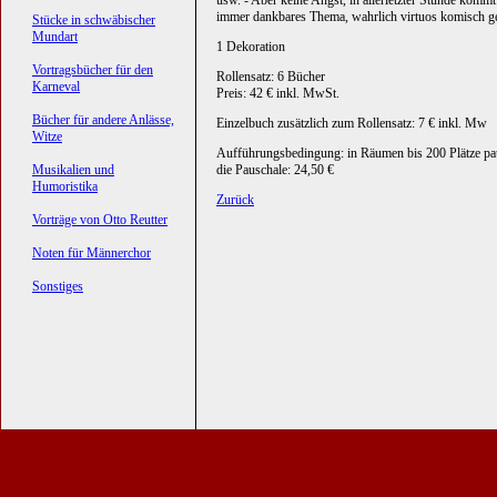
usw. - Aber keine Angst, in allerletzter Stunde kommt
immer dankbares Thema, wahrlich virtuos komisch gest
Stücke in schwäbischer
Mundart
1 Dekoration
Vortragsbücher für den
Rollensatz: 6 Bücher
Karneval
Preis: 42 € inkl. MwSt.
Bücher für andere Anlässe,
Einzelbuch zusätzlich zum Rollensatz: 7 € inkl. Mw
Witze
Aufführungsbedingung: in Räumen bis 200 Plätze pa
Musikalien und
die Pauschale: 24,50 €
Humoristika
Zurück
Vorträge von Otto Reutter
Noten für Männerchor
Sonstiges