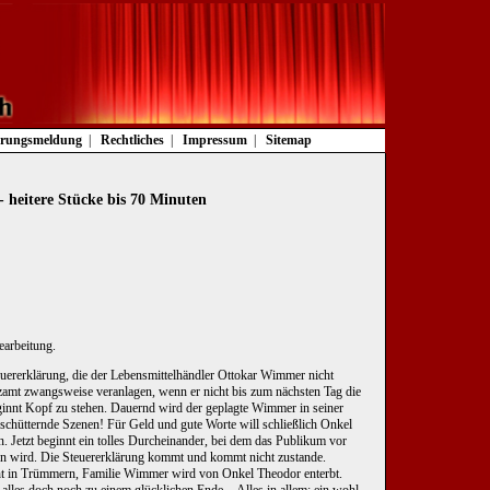
rungsmeldung
Rechtliches
Impressum
Sitemap
 heitere Stücke bis 70 Minuten
Bearbeitung.
euererklärung, die der Lebensmittelhändler Ottokar Wimmer nicht
nanzamt zwangsweise veranlagen, wenn er nicht bis zum nächsten Tag die
nnt Kopf zu stehen. Dauernd wird der geplagte Wimmer in seiner
erschütternde Szenen! Für Geld und gute Worte will schließlich Onkel
. Jetzt beginnt ein tolles Durcheinander, bei dem das Publikum vor
 wird. Die Steuererklärung kommt und kommt nicht zustande.
eht in Trümmern, Familie Wimmer wird von Onkel Theodor enterbt.