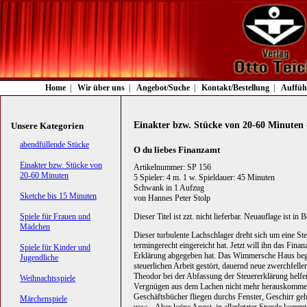
Navigation
Home
Wir über uns
Angebot/Suche
Kontakt/Bestellung
Auffüh
überspringen
Einakter bzw. Stücke von 20-60 Minuten -
Unsere Kategorien
Navigation
abendfüllende Stücke
O du liebes Finanzamt
überspringen
Einakter bzw. Stücke von
Artikelnummer: SP 156
20-60 Minuten
5 Spieler: 4 m. 1 w. Spieldauer: 45 Minuten
Schwank in 1 Aufzug
Sketche bis 15 Minuten
von Hannes Peter Stolp
Spiele für Frauen und
Dieser Titel ist zzt. nicht lieferbar. Neuauflage ist in 
Mädchen
Dieser turbulente Lachschlager dreht sich um eine St
termingerecht eingereicht hat. Jetzt will ihn das Fi
Spiele für Kinder und
Erklärung abgegeben hat. Das Wimmersche Haus begi
Jugendliche
steuerlichen Arbeit gestört, dauernd neue zwerchfell
Theodor bei der Abfassung der Steuererklärung helfen
Weihnachtsspiele
Vergnügen aus dem Lachen nicht mehr herauskommen
Geschäftsbücher fliegen durchs Fenster, Geschirr g
Märchenspiele