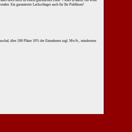
 alles doch noch zu einem glücklichen Ende. - Alles in allem: ein wohl
altet. Ein garantierter Lachschlager auch für Ihr Publikum!
uschal, über 200 Plätze 10% der Einnahmen zzgl. MwSt., mindestens