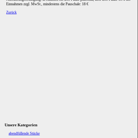
Einnahmen zzgl. MwSt., mindestens die Pauschale: 18 €
Zurück
Unsere Kategorien
Navigation
abendfüllende Stücke
überspringen