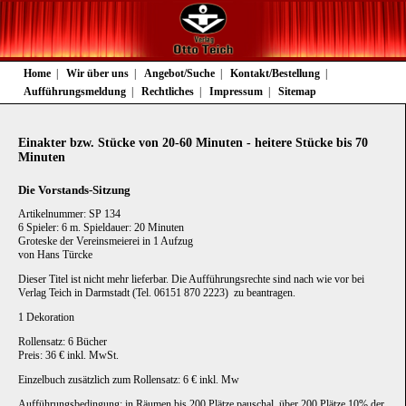
Navigation
Home
Wir über uns
Angebot/Suche
Kontakt/Bestellung
überspringen
Aufführungsmeldung
Rechtliches
Impressum
Sitemap
Einakter bzw. Stücke von 20-60 Minuten - heitere Stücke bis 70
Minuten
Die Vorstands-Sitzung
Artikelnummer: SP 134
6 Spieler: 6 m. Spieldauer: 20 Minuten
Groteske der Vereinsmeierei in 1 Aufzug
von Hans Türcke
Dieser Titel ist nicht mehr lieferbar. Die Aufführungsrechte sind nach wie vor bei
Verlag Teich in Darmstadt (Tel. 06151 870 2223) zu beantragen.
1 Dekoration
Rollensatz: 6 Bücher
Preis: 36 € inkl. MwSt.
Einzelbuch zusätzlich zum Rollensatz: 6 € inkl. Mw
Aufführungsbedingung: in Räumen bis 200 Plätze pauschal, über 200 Plätze 10% der