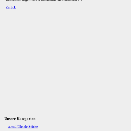
Zurück
Unsere Kategorien
Navigation
abendfüllende Stücke
überspringen