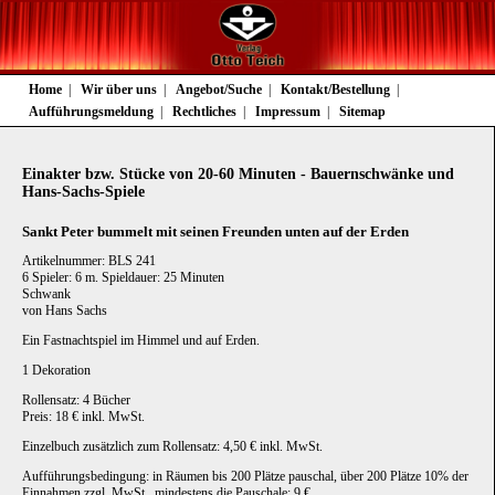
Navigation
Home
Wir über uns
Angebot/Suche
Kontakt/Bestellung
überspringen
Aufführungsmeldung
Rechtliches
Impressum
Sitemap
Einakter bzw. Stücke von 20-60 Minuten - Bauernschwänke und
Hans-Sachs-Spiele
Sankt Peter bummelt mit seinen Freunden unten auf der Erden
Artikelnummer: BLS 241
6 Spieler: 6 m. Spieldauer: 25 Minuten
Schwank
von Hans Sachs
Ein Fastnachtspiel im Himmel und auf Erden.
1 Dekoration
Rollensatz: 4 Bücher
Preis: 18 € inkl. MwSt.
Einzelbuch zusätzlich zum Rollensatz: 4,50 € inkl. MwSt.
Aufführungsbedingung: in Räumen bis 200 Plätze pauschal, über 200 Plätze 10% der
Einnahmen zzgl. MwSt., mindestens die Pauschale: 9 €