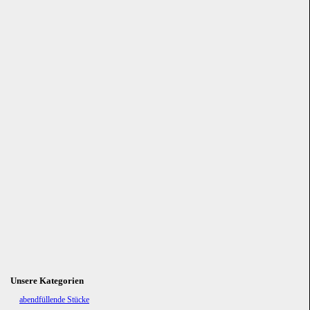
Unsere Kategorien
Navigation
abendfüllende Stücke
überspringen