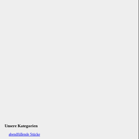
Unsere Kategorien
Navigation
abendfüllende Stücke
überspringen