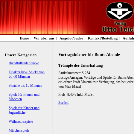
Navigation
Home
Wir über uns
Angebot/Suche
Kontakt/Bestellung
Auffüh
überspringen
Vortragsbücher für Bunte Abende
Unsere Kategorien
Navigation
abendfüllende Stücke
Trümpfe der Unterhaltung
überspringen
Einakter bzw. Stücke von
Artikelnummer: S 254
20-60 Minuten
Lustige Ansagen, Vorträge und Spiele für Bunte Abend
ein echter Profi Material zur Verfügung, das bei jed
Sketche bis 15 Minuten
von Max Mauel
Spiele für Frauen und
Preis: 8,40 € inkl. MwSt.
Mädchen
Zurück
Spiele für Kinder und
Jugendliche
Weihnachtsspiele
Märchenspiele