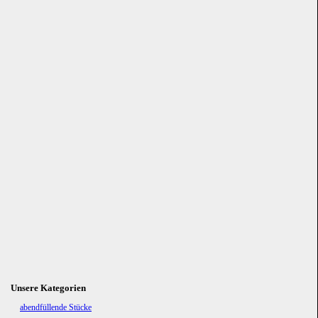
Unsere Kategorien
Navigation
abendfüllende Stücke
überspringen