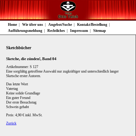
Navigation
Home
Wir über uns
Angebot/Suche
Kontakt/Bestellung
überspringen
Aufführungsmeldung
Rechtliches
Impressum
Sitemap
Sketchbücher
Sketche, die zünden!, Band 04
Artikelnummer: S 127
Eine sorgfältig getroffene Auswahl nur zugkräftiger und unterschiedlich langer
Sketsche erster Autoren.
Das letzte Wort
Vatertag
Keine solide Grundlage
Ein guter Freund
Der erste Besuchstag
Schwein gehabt
Preis: 4,90 € inkl. MwSt.
Zurück