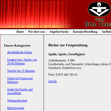
Navigation
Home
Wir über uns
Angebot/Suche
Kontakt/Bestellung
Auffüh
überspringen
Bücher zur Festgestaltung
Unsere Kategorien
Navigation
abendfüllende Stücke
Späße, Spiele, Geselligkeit
überspringen
Einakter bzw. Stücke von
Artikelnummer: S 086
20-60 Minuten
Gesellschafts- und Tanzspiele, Scherzfragen, kleine 
Gästebuch, Kinderfeste usw.
Sketche bis 15 Minuten
Preis: 8,40 € inkl. MwSt.
Spiele für Frauen und
Zurück
Mädchen
Spiele für Kinder und
Jugendliche
Weihnachtsspiele
Märchenspiele